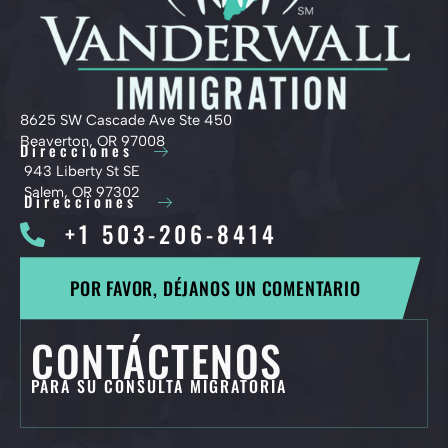
8625 SW Cascade Ave Ste 450
Beaverton, OR 97008
Direcciones
943 Liberty St SE
Salem, OR 97302
Direcciones
+1 503-206-8414
POR FAVOR, DÉJANOS UN COMENTARIO
CONTÁCTENOS
PARA SU CONSULTA MIGRATORIA