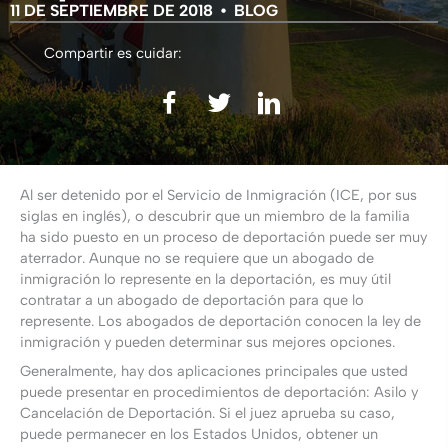
11 DE SEPTIEMBRE DE 2018
•
BLOG
Compartir es cuidar:
Al ser detenido por el Servicio de Inmigración (ICE, por sus
siglas en inglés), o descubrir que un miembro de la familia
ha sido puesto en un proceso de deportación puede ser muy
aterrador. Aunque no se requiere que un abogado de
inmigración lo represente en la deportación, es muy útil
contratar a un abogado de deportación para que lo
represente. Los abogados de deportación conocen la ley de
inmigración y pueden determinar sus mejores opciones.
Generalmente, hay dos aplicaciones principales que usted
puede presentar en procedimientos de deportación: Asilo y
Cancelación de Deportación. Si el juez aprueba su caso,
puede permanecer en los Estados Unidos, obtener un