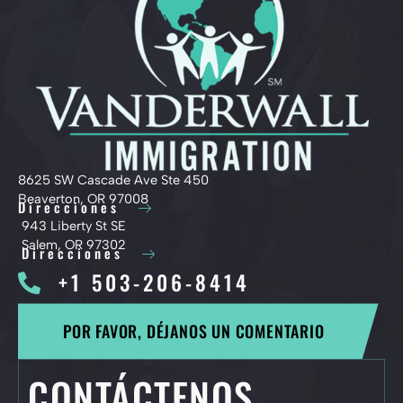
8625 SW Cascade Ave Ste 450
Beaverton, OR 97008
Direcciones
943 Liberty St SE
Salem, OR 97302
Direcciones
+1 503-206-8414
POR FAVOR, DÉJANOS UN COMENTARIO
CONTÁCTENOS