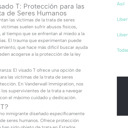
Asilo
ado T: Protección para las
ata de Seres Humanos
Liber
ntan las víctimas de la trata de seres
íctimas suelen sufrir abusos físicos,
 al tiempo que se enfrentan al miedo a la
Liber
lias. El trauma que experimentan puede
amiento, que hace más difícil buscar ayuda
Todas
den acogerse a la protección de la ley
anza: El visado T ofrece una opción de
ra las víctimas de la trata de seres
ección. En Vanderwall Immigration, nos
os supervivientes de la trata a navegar
con el máximo cuidado y dedicación.
 T?
e no inmigrante diseñado específicamente
ta de seres humanos. Ofrece protección
 han sido objeto de trata en Estados