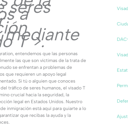
s de la
e seres
s a
Visa
r
ción
Ciud
a mediante
do T >.
DAC
ration, entendemos que las personas
Visa
lmente las que son víctimas de la trata de
nudo se enfrentan a problemas de
Estat
os que requieren un apoyo legal
entado. Si tú o alguien que conoces
Permi
 del tráfico de seres humanos, el visado T
ino crucial hacia la seguridad, la
Defen
tección legal en Estados Unidos. Nuestro
e inmigración está aquí para guiarte a lo
arantizar que recibas la ayuda y la
Ajust
eces.