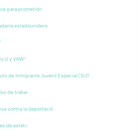
dos para prometidos
adanía estadounidense
A
do U y VAWA
uto de Inmigrante Juvenil Especial (SIJS)
so de trabajo
sa contra la deportación
es de estatus