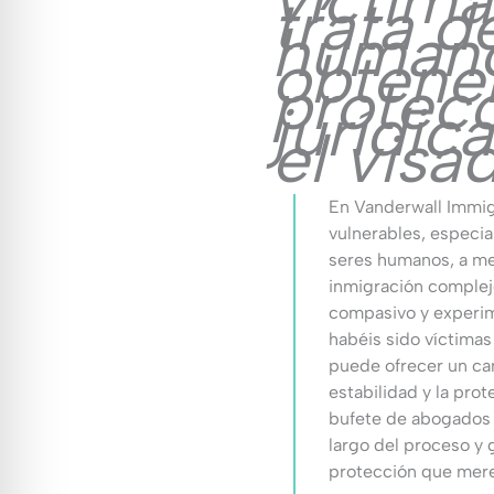
víctima
trata d
humano
obtene
protec
jurídic
el visa
En Vanderwall Immig
vulnerables, especia
seres humanos, a me
inmigración complej
compasivo y experim
habéis sido víctimas
puede ofrecer un cam
estabilidad y la pro
bufete de abogados d
largo del proceso y g
protección que mer