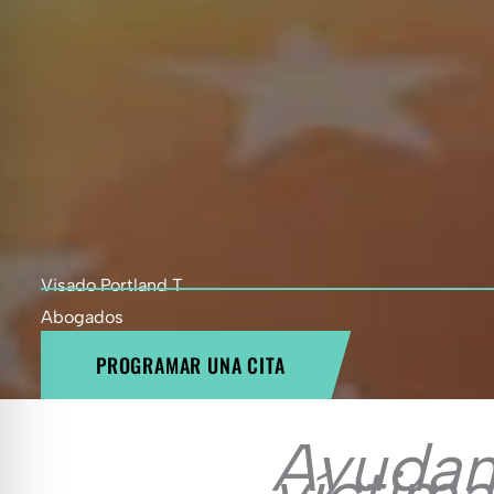
Visado Portland T
Abogados
PROGRAMAR UNA CITA
Ayudam