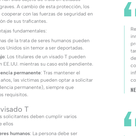
graves. A cambio de esta protección, los
n cooperar con las fuerzas de seguridad en
ón de sus traficantes.
Re
entajas fundamentales:
in
imas de la trata de seres humanos pueden
pr
s Unidos sin temor a ser deportadas.
ta
jo
: Los titulares de un visado T pueden
de
n EE.UU. mientras su caso esté pendiente.
co
dencia permanente
: Tras mantener el
in
años, las víctimas pueden optar a solicitar
co
sidencia permanente), siempre que
NE
 requisitos.
 visado T
s solicitantes deben cumplir varios
e ellos
seres humanos
: La persona debe ser