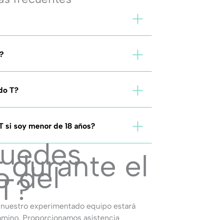
?
ado T?
T si soy menor de 18 años?
uedes
 durante el
o del
 T?
 nuestro experimentado equipo estará
amino. Proporcionamos asistencia