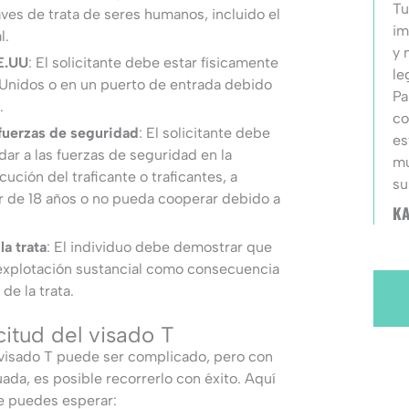
Tu
ves de trata de seres humanos, incluido el
im
l.
y 
EE.UU
: El solicitante debe estar físicamente
le
Unidos o en un puerto de entrada debido
Pa
.
co
fuerzas de seguridad
: El solicitante debe
es
dar a las fuerzas de seguridad en la
mu
ución del traficante o traficantes, a
su
de 18 años o no pueda cooperar debido a
KA
la trata
: El individuo debe demostrar que
 explotación sustancial como consecuencia
de la trata.
citud del visado T
 visado T puede ser complicado, pero con
uada, es posible recorrerlo con éxito. Aquí
e puedes esperar: