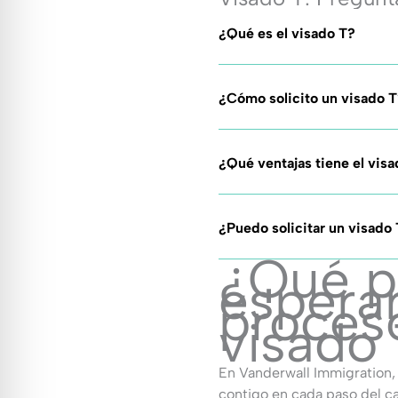
¿Qué es el visado T?
¿Cómo solicito un visado T
¿Qué ventajas tiene el vis
¿Puedo solicitar un visado 
¿Qué p
esperar
proces
visado
En Vanderwall Immigration,
contigo en cada paso del c