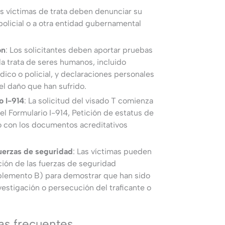
as víctimas de trata deben denunciar su
olicial o a otra entidad gubernamental
ón
: Los solicitantes deben aportar pruebas
la trata de seres humanos, incluido
dico o policial, y declaraciones personales
el daño que han sufrido.
o I-914
: La solicitud del visado T comienza
el Formulario I-914, Petición de estatus de
o con los documentos acreditativos
fuerzas de seguridad
: Las víctimas pueden
ción de las fuerzas de seguridad
uplemento B) para demostrar que han sido
nvestigación o persecución del traficante o
as frecuentes