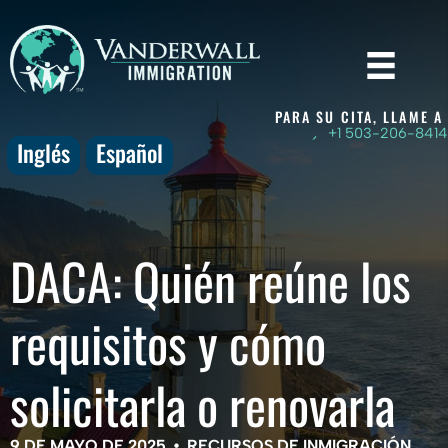
Skip
to
content
PARA SU CITA, LLAME A
+1 503-206-8414
Inglés
Español
DACA: Quién reúne los
requisitos y cómo
solicitarla o renovarla
9 DE MAYO DE 2025
•
RECURSOS DE INMIGRACIÓN