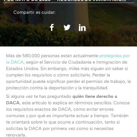
Compartir es cuidar:
Más de 580.000 personas están actualmente
protegidas por
la DACA
, según el Servicio de Ciudadanía e Inmigración de
Estados Unidos. Sin embargo, miles más siguen sin saber si
cumplen los requisitos o cómo solicitarlo. Perder la
oportunidad puede significar perder el permiso de trabajo, la
protección contra la deportación y la tranquilidad.
Si alguna vez te has preguntado
quién tiene derecho a
DACA
, este artículo lo explica en términos sencillos. Conoce
los requisitos exactos de DACA, cómo evitar errores
comunes y por qué es importante actuar a tiempo. También
te orientará sobre lo que ocurre a continuación, tanto si
solicitas la DACA por primera vez como si necesitas
renovarla.