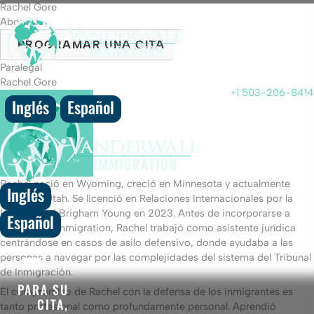
Skip
Rachel Gore
to
About Us
content
PROGRAMAR UNA CITA
Paralegal
PARA SU CITA, LLAME A
Rachel Gore
+1 503-206-8414
Inglés
Español
Rachel nació en Wyoming, creció en Minnesota y actualmente
Inglés
reside en Utah. Se licenció en Relaciones Internacionales por la
Universidad Brigham Young en 2023. Antes de incorporarse a
Español
Vanderwall Immigration, Rachel trabajó como asistente jurídica
centrándose en casos de asilo defensivo, donde ayudaba a las
personas a navegar por las complejidades del sistema del Tribunal
de Inmigración.
PARA SU
El compromiso de Rachel con la defensa de los inmigrantes es
CITA,
tanto profesional como profundamente personal. Aprendió