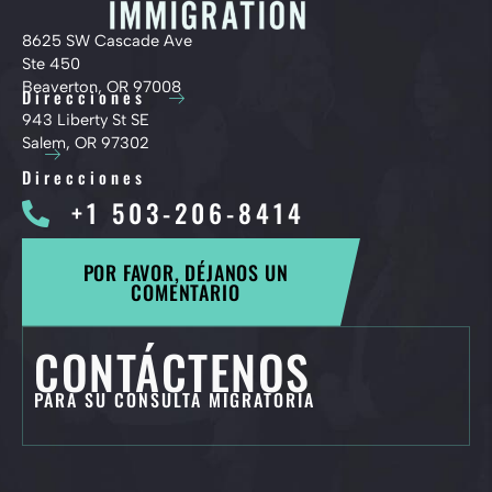
8625 SW Cascade Ave
Ste 450
Beaverton, OR 97008
Direcciones
943 Liberty St SE
Salem, OR 97302
Direcciones
+1 503-206-8414
POR FAVOR, DÉJANOS UN
COMENTARIO
CONTÁCTENOS
PARA SU CONSULTA MIGRATORIA