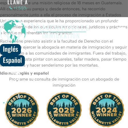
LLAME A
español durante una misión religiosa de 18 meses en Guatemala.
+1 503-
Allí conoció a su pareja y, desde entonces, ha recorrido
206-8414
personalmente junto a ella el proceso de inmigración a Estados
Unidos, una experiencia que le ha proporcionado un profundo
conocimiento de los obstáculos emocionales, jurídicos y prácticos
a los que se enfrentan los inmigrantes.
Rachel tiene previsto asistir a la facultad de Derecho con el
Inglés
objetivo de ejercer la abogacía en materia de inmigración y seguir
defendiendo a las comunidades de inmigrantes. Fuera del trabajo,
Español
a Rachel le gusta pintar con acuarelas, tallar madera, pasar tiempo
con la familia y hacer senderismo por las montañas.
PARA
Idiomas: Inglés y español
SU
Programe su consulta de inmigración con un abogado de
CITA,
inmigración
LLAME
A
+1 503-
206-8414