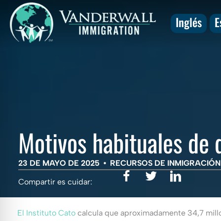
Skip
to
Inglés
E
content
Motivos habituales de 
23 DE MAYO DE 2025
•
RECURSOS DE INMIGRACIÓN
Compartir es cuidar:
El Instituto Cato
calcula que aproximadamente 34,7 millone