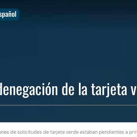
spañol
denegación de la tarjeta 
s de solicitudes de tarjeta verde estaban pendientes a princi