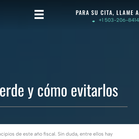
PARA SU CITA, LLAME A
+1 503-206-8414
verde y cómo evitarlos
pios de este año fiscal. Sin duda, entre ellos hay