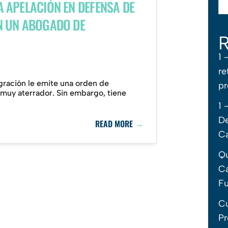
 APELACIÓN EN DEFENSA DE
N UN ABOGADO DE
R
1 
re
ración le emite una orden de
p
muy aterrador. Sin embargo, tiene
1 
De
→
READ MORE
C
Qu
Ca
F
Cu
Pr