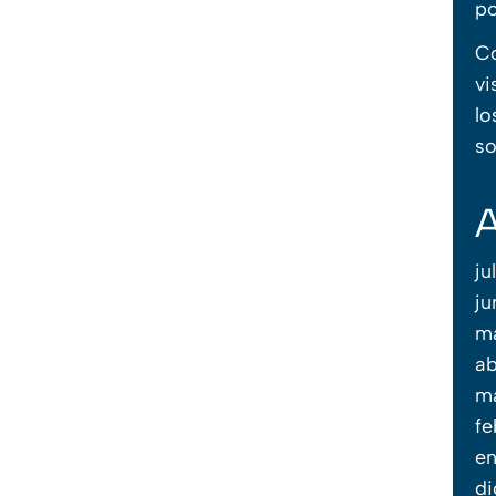
po
Co
vi
lo
so
A
ju
ju
m
ab
m
fe
en
di