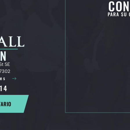
CON
PARA SU 
St SE
97302
nes
14
TARIO