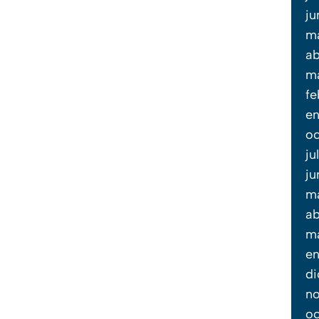
ju
m
ab
m
fe
en
oc
ju
ju
m
ab
ma
en
di
no
oc