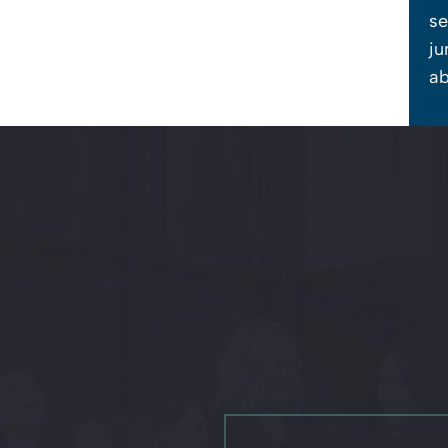
se
ju
ab