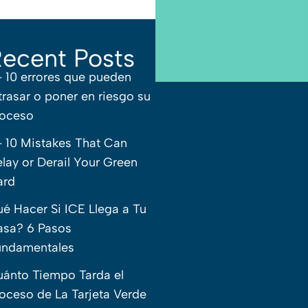
ecent Posts
– 10 errores que pueden
trasar o poner en riesgo su
roceso
– 10 Mistakes That Can
lay or Derail Your Green
ard
é Hacer Si ICE Llega a Tu
sa? 6 Pasos
undamentales
ánto Tiempo Tarda el
oceso de La Tarjeta Verde