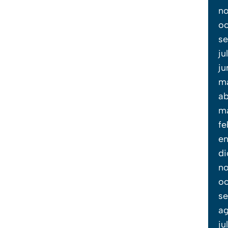
n
oc
se
ju
ju
m
ab
m
fe
en
di
n
oc
se
a
ju